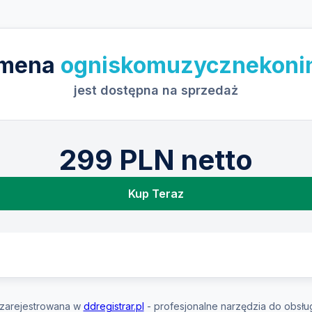
mena
ogniskomuzycznekonin
jest dostępna na sprzedaż
299 PLN netto
Kup Teraz
zarejestrowana w
ddregistrar.pl
- profesjonalne narzędzia do obsłu